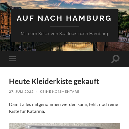
AUF NACH HAMBURG
Mit dem Solex von Saarlouis nach Hamburg
Suchfe
Mobile-
ein-/a
Menü
ein-/ausblenden
Heute Kleiderkiste gekauft
27. JULI 2022
/
KEINE KOMMENTARE
Damit alles mitgenommen werden kann, fehlt noch eine
Kiste für Katarina.