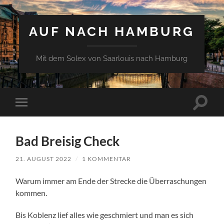
AUF NACH HAMBURG
Mit dem Solex von Saarlouis nach Hamburg
Suchfe
Mobile-
ein-/a
Menü
ein-/ausblenden
Bad Breisig Check
21. AUGUST 2022
/
1 KOMMENTAR
Warum immer am Ende der Strecke die Überraschungen
kommen.
Bis Koblenz lief alles wie geschmiert und man es sich