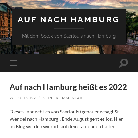
AUF NACH HAMBURG
Mit dem Solex von Saarlouis nach Hamburg
Suchfe
Mobile-
ein-/a
Menü
ein-/ausblenden
Auf nach Hamburg heißt es 2022
26. JULI 2022
/
KEINE KOMMENTARE
Dieses Jahr geht es von Saarlouis (genauer gesagt St.
Wendel nach Hamburg). Ende August geht es los. Hier
im Blog werden wir dich auf dem Laufenden halten.