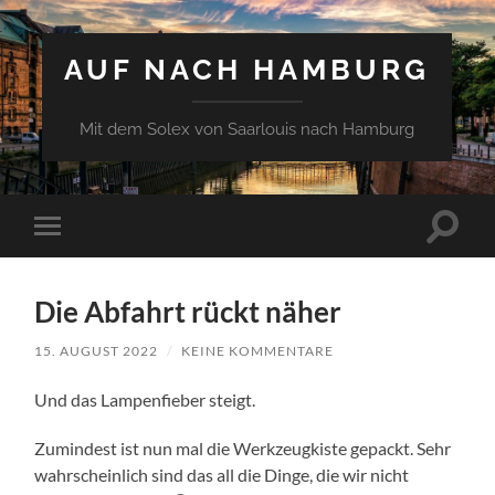
AUF NACH HAMBURG
Mit dem Solex von Saarlouis nach Hamburg
Suchfe
Mobile-
ein-/a
Menü
ein-/ausblenden
Die Abfahrt rückt näher
15. AUGUST 2022
/
KEINE KOMMENTARE
Und das Lampenfieber steigt.
Zumindest ist nun mal die Werkzeugkiste gepackt. Sehr
wahrscheinlich sind das all die Dinge, die wir nicht